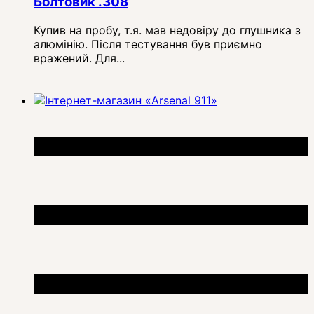
Болтовик .308
Купив на пробу, т.я. мав недовіру до глушника з
алюмінію. Після тестування був приємно
вражений. Для...