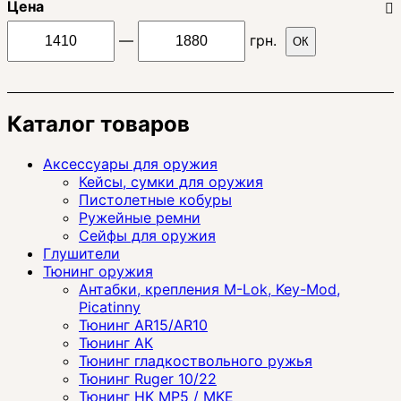
Цена
—
грн.
ОК
Каталог товаров
Аксессуары для оружия
Кейсы, сумки для оружия
Пистолетные кобуры
Ружейные ремни
Сейфы для оружия
Глушители
Тюнинг оружия
Антабки, крепления M-Lok, Key-Mod,
Picatinny
Тюнинг AR15/AR10
Тюнинг АК
Тюнинг гладкоствольного ружья
Тюнинг Ruger 10/22
Тюнинг HK MP5 / MKE