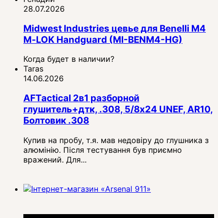
28.07.2026
Midwest Industries цевье для Benelli M4
M‑LOK Handguard (MI-BENM4-HG)
Когда будет в наличии?
Taras
14.06.2026
AFTactical 2в1 разборной
глушитель+дтк, .308, 5/8x24 UNEF, AR10,
Болтовик .308
Купив на пробу, т.я. мав недовіру до глушника з
алюмінію. Після тестування був приємно
вражений. Для...