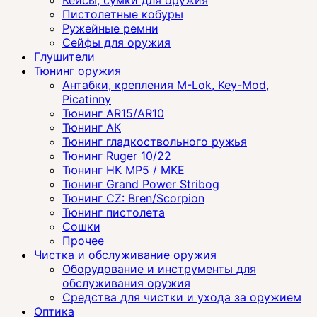
Пистолетные кобуры
Ружейные ремни
Сейфы для оружия
Глушители
Тюнинг оружия
Антабки, крепления M-Lok, Key-Mod,
Picatinny
Тюнинг AR15/AR10
Тюнинг АК
Тюнинг гладкоствольного ружья
Тюнинг Ruger 10/22
Тюнинг HK MP5 / MKE
Тюнинг Grand Power Stribog
Тюнинг CZ: Bren/Scorpion
Тюнинг пистолета
Сошки
Прочее
Чистка и обслуживание оружия
Оборудование и инструменты для
обслуживания оружия
Средства для чистки и ухода за оружием
Оптика