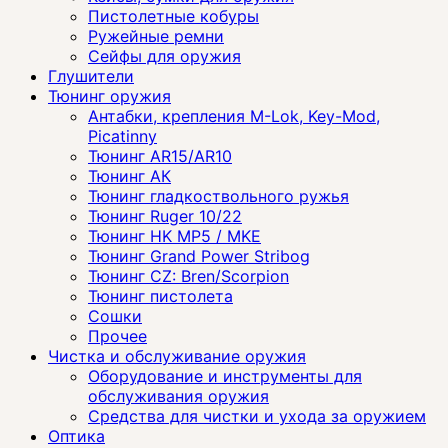
Пистолетные кобуры
Ружейные ремни
Сейфы для оружия
Глушители
Тюнинг оружия
Антабки, крепления M-Lok, Key-Mod,
Picatinny
Тюнинг AR15/AR10
Тюнинг АК
Тюнинг гладкоствольного ружья
Тюнинг Ruger 10/22
Тюнинг HK MP5 / MKE
Тюнинг Grand Power Stribog
Тюнинг CZ: Bren/Scorpion
Тюнинг пистолета
Сошки
Прочее
Чистка и обслуживание оружия
Оборудование и инструменты для
обслуживания оружия
Средства для чистки и ухода за оружием
Оптика