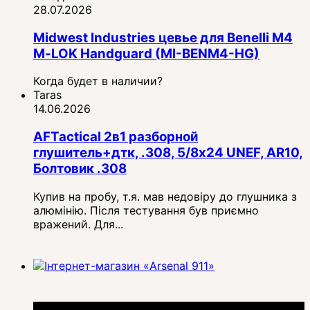
28.07.2026
Midwest Industries цевье для Benelli M4
M‑LOK Handguard (MI-BENM4-HG)
Когда будет в наличии?
Taras
14.06.2026
AFTactical 2в1 разборной
глушитель+дтк, .308, 5/8x24 UNEF, AR10,
Болтовик .308
Купив на пробу, т.я. мав недовіру до глушника з
алюмінію. Після тестування був приємно
вражений. Для...