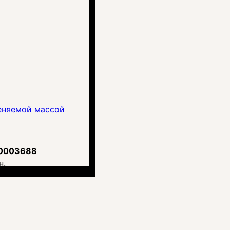
еняемой массой
0003688
н.