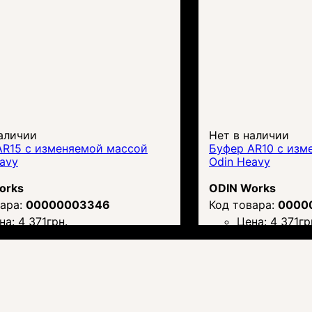
аличии
Нет в наличии
AR15 с изменяемой массой
Буфер AR10 с изм
avy
Odin Heavy
orks
ODIN Works
00000003346
0000
на:
4 371
грн.
Цена:
4 371
гр