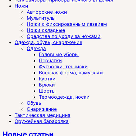
Ножи
Авторские ножи
Мультитулы
Ножи с фиксированным лезвием
Ножи складные
Средства по уходу за ножами
Одежда, обувь, снаряжение
Одежда
Головные уборы
Перчатки
Футболки, тенниски
Военная форма, камуфляж
Куртки
Брюки
Шорты
Термоодежда, носки
Обувь
Снаряжение
Тактическая медицина
Оружейная барахолка
Новые статьи