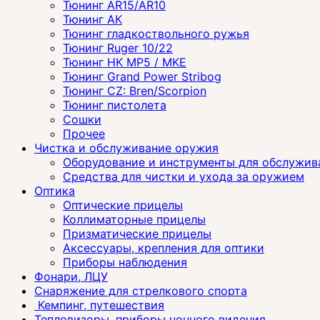
Тюнинг AR15/AR10
Тюнинг АК
Тюнинг гладкоствольного ружья
Тюнинг Ruger 10/22
Тюнинг HK MP5 / MKE
Тюнинг Grand Power Stribog
Тюнинг CZ: Bren/Scorpion
Тюнинг пистолета
Сошки
Прочее
Чистка и обслуживание оружия
Оборудование и инструменты для обслужив
Средства для чистки и ухода за оружием
Оптика
Оптические прицелы
Коллиматорные прицелы
Призматические прицелы
Аксессуары, крепления для оптики
Приборы наблюдения
Фонари, ЛЦУ
Снаряжение для стрелкового спорта
Кемпинг, путешествия
Тепловизоры, приборы ночного видения