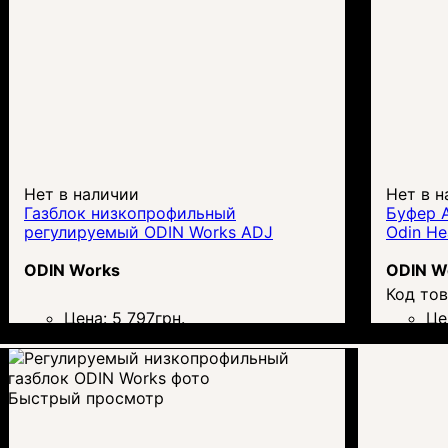
Нет в наличии
Нет в н
Газблок низкопрофильный
Буфер 
регулируемый ODIN Works ADJ
Odin He
ODIN Works
ODIN W
Цена:
5 797
грн.
Це
Быстрый просмотр