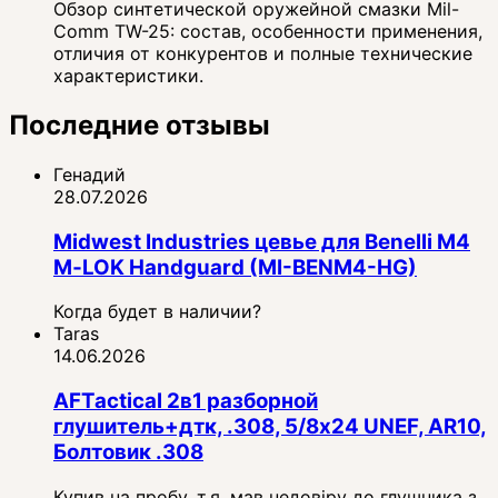
Обзор синтетической оружейной смазки Mil-
Comm TW-25: состав, особенности применения,
отличия от конкурентов и полные технические
характеристики.
Последние отзывы
Генадий
28.07.2026
Midwest Industries цевье для Benelli M4
M‑LOK Handguard (MI-BENM4-HG)
Когда будет в наличии?
Taras
14.06.2026
AFTactical 2в1 разборной
глушитель+дтк, .308, 5/8x24 UNEF, AR10,
Болтовик .308
Купив на пробу, т.я. мав недовіру до глушника з