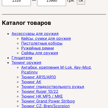
—
грн.
ОК
Каталог товаров
Аксессуары для оружия
Кейсы, сумки для оружия
Пистолетные кобуры
Ружейные ремни
Сейфы для оружия
Глушители
Тюнинг оружия
Антабки, крепления M-Lok, Key-Mod,
Picatinny
Тюнинг AR15/AR10
Тюнинг АК
Тюнинг гладкоствольного ружья
Тюнинг Ruger 10/22
Тюнинг HK MP5 / MKE
Тюнинг Grand Power Stribog
Тюнинг CZ: Bren/Scorpion