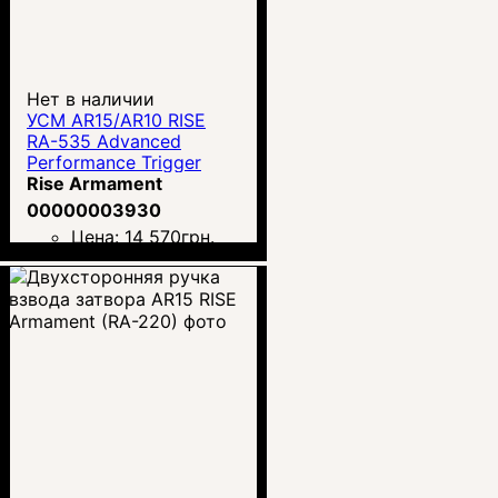
Нет в наличии
УСМ AR15/AR10 RISE
RA-535 Advanced
Performance Trigger
(APT)
Rise Armament
00000003930
Цена:
14 570
грн.