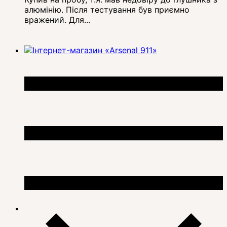
алюмінію. Після тестування був приємно
вражений. Для...