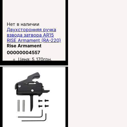
Нет в наличии
Двухсторонняя ручка
взвода затвора AR15
RISE Armament (RA-220)
Rise Armament
00000004557
Цена:
5 170
грн.