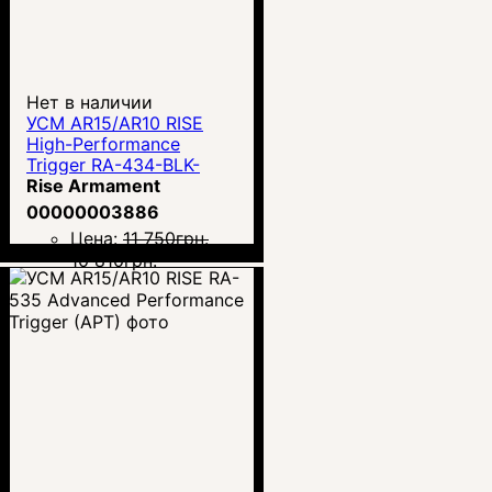
Нет в наличии
УСМ AR15/AR10 RISE
High-Performance
Trigger RA-434-BLK-
AWP
Rise Armament
00000003886
Цена:
11 750
грн.
10 810
грн.