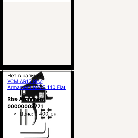
Нет в наличии
УСМ AR15 Rise
Armament RAVE 140 Flat
Rise Armament
00000003771
Цена:
9 400
грн.