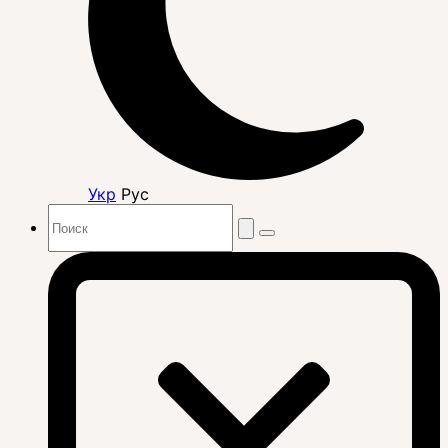
Укр
Рус