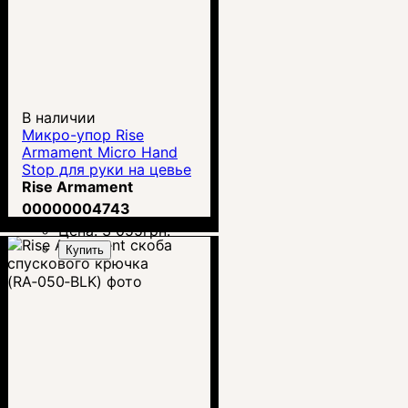
В наличии
Микро-упор Rise
Armament Micro Hand
Stop для руки на цевье
M‑LOK
Rise Armament
00000004743
Цена:
3 055
грн.
Купить