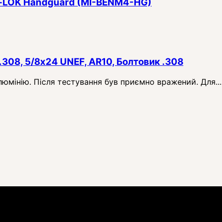
 M‑LOK Handguard (MI-BENM4-HG)
.308, 5/8x24 UNEF, AR10, Болтовик .308
алюмінію. Після тестування був приємно вражений. Для...