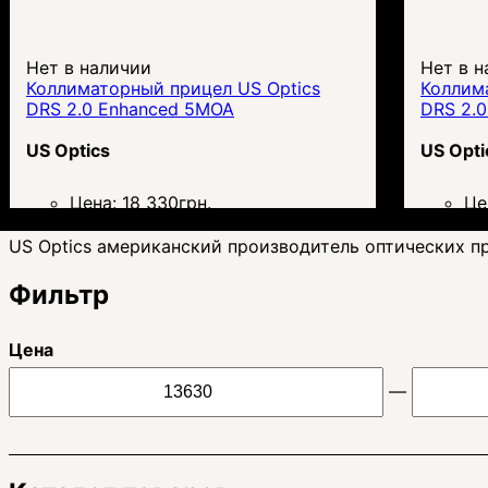
Нет в наличии
Нет в н
Коллиматорный прицел US Optics
Коллим
DRS 2.0 Enhanced 5MOA
DRS 2.
US Optics
US Opti
Цена:
18 330
грн.
Це
US Optics американский производитель оптических п
Фильтр
Цена
—