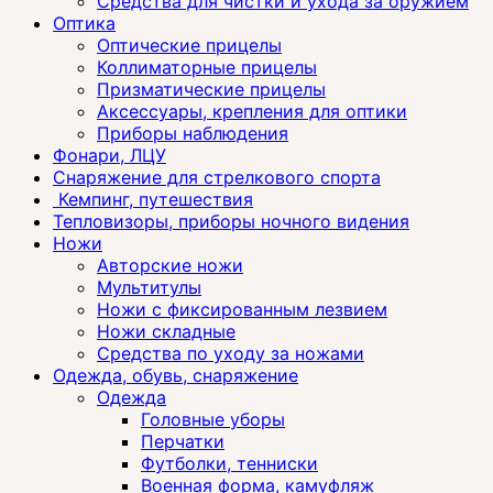
Средства для чистки и ухода за оружием
Оптика
Оптические прицелы
Коллиматорные прицелы
Призматические прицелы
Аксессуары, крепления для оптики
Приборы наблюдения
Фонари, ЛЦУ
Снаряжение для стрелкового спорта
Кемпинг, путешествия
Тепловизоры, приборы ночного видения
Ножи
Авторские ножи
Мультитулы
Ножи с фиксированным лезвием
Ножи складные
Средства по уходу за ножами
Одежда, обувь, снаряжение
Одежда
Головные уборы
Перчатки
Футболки, тенниски
Военная форма, камуфляж