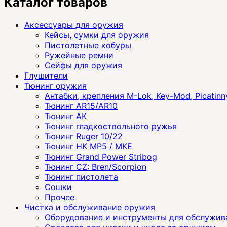
Каталог товаров
Аксессуары для оружия
Кейсы, сумки для оружия
Пистолетные кобуры
Ружейные ремни
Сейфы для оружия
Глушители
Тюнинг оружия
Антабки, крепления M-Lok, Key-Mod, Picatinn
Тюнинг AR15/AR10
Тюнинг АК
Тюнинг гладкоствольного ружья
Тюнинг Ruger 10/22
Тюнинг HK MP5 / MKE
Тюнинг Grand Power Stribog
Тюнинг CZ: Bren/Scorpion
Тюнинг пистолета
Сошки
Прочее
Чистка и обслуживание оружия
Оборудование и инструменты для обслужив