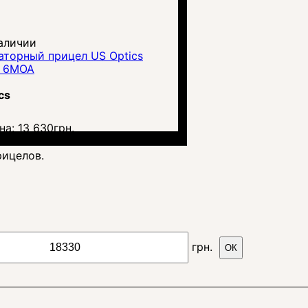
аличии
аторный прицел US Optics
0 6MOA
cs
на:
13 630
грн.
рицелов.
грн.
ОК