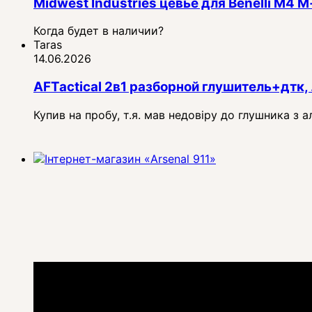
Midwest Industries цевье для Benelli M4
Когда будет в наличии?
Taras
14.06.2026
AFTactical 2в1 разборной глушитель+дтк, 
Купив на пробу, т.я. мав недовіру до глушника з 