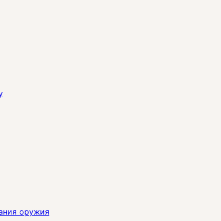
y
ания оружия