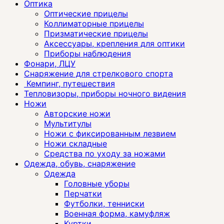
Оптика
Оптические прицелы
Коллиматорные прицелы
Призматические прицелы
Аксессуары, крепления для оптики
Приборы наблюдения
Фонари, ЛЦУ
Снаряжение для стрелкового спорта
Кемпинг, путешествия
Тепловизоры, приборы ночного видения
Ножи
Авторские ножи
Мультитулы
Ножи с фиксированным лезвием
Ножи складные
Средства по уходу за ножами
Одежда, обувь, снаряжение
Одежда
Головные уборы
Перчатки
Футболки, тенниски
Военная форма, камуфляж
Куртки