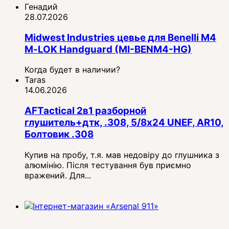
Генадий
28.07.2026
Midwest Industries цевье для Benelli M4
M‑LOK Handguard (MI-BENM4-HG)
Когда будет в наличии?
Taras
14.06.2026
AFTactical 2в1 разборной
глушитель+дтк, .308, 5/8x24 UNEF, AR10,
Болтовик .308
Купив на пробу, т.я. мав недовіру до глушника з
алюмінію. Після тестування був приємно
вражений. Для...