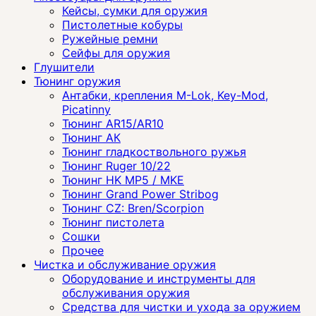
Кейсы, сумки для оружия
Пистолетные кобуры
Ружейные ремни
Сейфы для оружия
Глушители
Тюнинг оружия
Антабки, крепления M-Lok, Key-Mod,
Picatinny
Тюнинг AR15/AR10
Тюнинг АК
Тюнинг гладкоствольного ружья
Тюнинг Ruger 10/22
Тюнинг HK MP5 / MKE
Тюнинг Grand Power Stribog
Тюнинг CZ: Bren/Scorpion
Тюнинг пистолета
Сошки
Прочее
Чистка и обслуживание оружия
Оборудование и инструменты для
обслуживания оружия
Средства для чистки и ухода за оружием