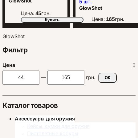
GlowShot
5 шт.
GlowShot
Цена:
45
грн.
Цена:
165
грн.
Купить
GlowShot
Фильтр
Цена
—
грн.
ОК
Каталог товаров
Аксессуары для оружия
Кейсы, сумки для оружия
Пистолетные кобуры