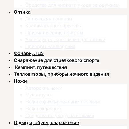
Средства для чистки и ухода за оружием
Оптика
Оптические прицелы
Коллиматорные прицелы
Призматические прицелы
Аксессуары, крепления для оптики
Приборы наблюдения
Фонари, ЛЦУ
Снаряжение для стрелкового спорта
Кемпинг, путешествия
Тепловизоры, приборы ночного видения
Ножи
Авторские ножи
Мультитулы
Ножи с фиксированным лезвием
Ножи складные
Средства по уходу за ножами
Одежда, обувь, снаряжение