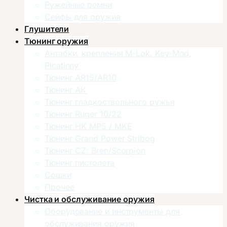
Ружейные ремни
Сейфы для оружия
Глушители
Тюнинг оружия
Антабки, крепления M-Lok, Key-Mod,
Picatinny
Тюнинг AR15/AR10
Тюнинг АК
Тюнинг гладкоствольного ружья
Тюнинг Ruger 10/22
Тюнинг HK MP5 / MKE
Тюнинг Grand Power Stribog
Тюнинг CZ: Bren/Scorpion
Тюнинг пистолета
Сошки
Прочее
Чистка и обслуживание оружия
Оборудование и инструменты для
обслуживания оружия