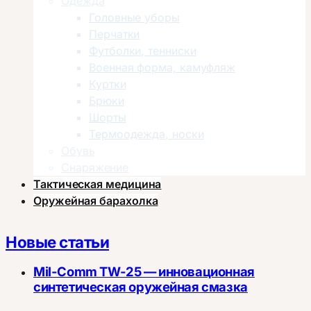
Одежда
Головные уборы
Перчатки
Футболки, тенниски
Военная форма, камуфляж
Куртки
Брюки
Шорты
Термоодежда, носки
Обувь
Снаряжение
Тактическая медицина
Оружейная барахолка
Новые статьи
Mil-Comm TW-25 — инновационная
синтетическая оружейная смазка