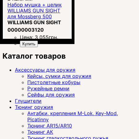
Набор мушка + целик
WILLIAMS GUN SIGHT
для Mossberg 500
WILLIAMS GUN SIGHT
00000003120
Цена:
3 055
грн.
Купить
Каталог товаров
Аксессуары для оружия
Кейсы, сумки для оружия
Пистолетные кобуры
Ружейные ремни
Сейфы для оружия
Глушители
Тюнинг оружия
Антабки, крепления M-Lok, Key-Mod,
Picatinny
Тюнинг AR15/AR10
Тюнинг АК
Тюнинг гладкоствольного ружья