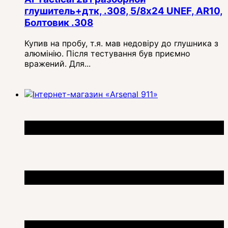
глушитель+дтк, .308, 5/8x24 UNEF, AR10,
Болтовик .308
Купив на пробу, т.я. мав недовіру до глушника з
алюмінію. Після тестування був приємно
вражений. Для...