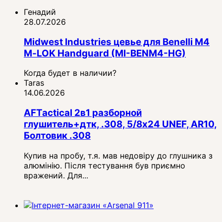
Генадий
28.07.2026
Midwest Industries цевье для Benelli M4
M‑LOK Handguard (MI-BENM4-HG)
Когда будет в наличии?
Taras
14.06.2026
AFTactical 2в1 разборной
глушитель+дтк, .308, 5/8x24 UNEF, AR10,
Болтовик .308
Купив на пробу, т.я. мав недовіру до глушника з
алюмінію. Після тестування був приємно
вражений. Для...