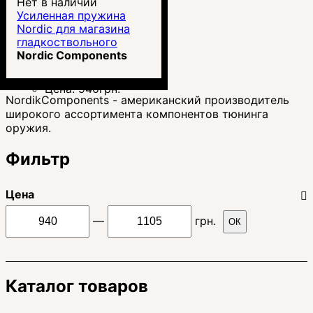
Нет в наличии
Усиленная пружина
Nordiс для магазина
гладкоствольного
ружья
Nordic Components
Цена:
940
грн.
NordikComponents - американский производитель
широкого ассортимента компонентов тюнинга
оружия.
Фильтр
Цена
—
грн.
ОК
Каталог товаров