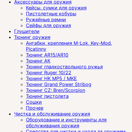
Аксессуары для оружия
Кейсы, сумки для оружия
Пистолетные кобуры
Ружейные ремни
Сейфы для оружия
Глушители
Тюнинг оружия
Антабки, крепления M-Lok, Key-Mod,
Picatinny
Тюнинг AR15/AR10
Тюнинг АК
Тюнинг гладкоствольного ружья
Тюнинг Ruger 10/22
Тюнинг HK MP5 / MKE
Тюнинг Grand Power Stribog
Тюнинг CZ: Bren/Scorpion
Тюнинг пистолета
Сошки
Прочее
Чистка и обслуживание оружия
Оборудование и инструменты для
обслуживания оружия
Средства для чистки и ухода за оружием