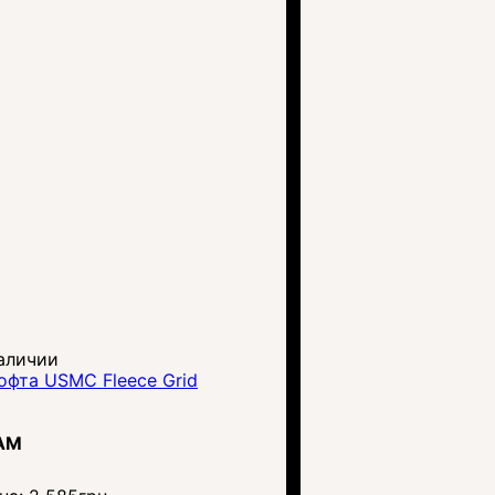
аличии
офта USMC Fleece Grid
AM