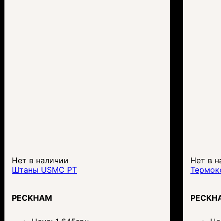
Нет в наличии
Нет в н
Штаны USMC PT
Термок
PECKHAM
PECKH