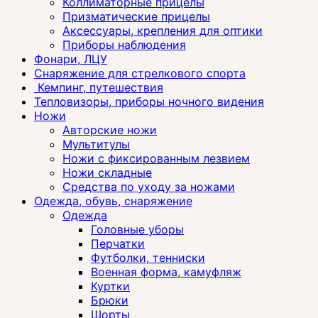
Коллиматорные прицелы
Призматические прицелы
Аксессуары, крепления для оптики
Приборы наблюдения
Фонари, ЛЦУ
Снаряжение для стрелкового спорта
Кемпинг, путешествия
Тепловизоры, приборы ночного видения
Ножи
Авторские ножи
Мультитулы
Ножи с фиксированным лезвием
Ножи складные
Средства по уходу за ножами
Одежда, обувь, снаряжение
Одежда
Головные уборы
Перчатки
Футболки, тенниски
Военная форма, камуфляж
Куртки
Брюки
Шорты