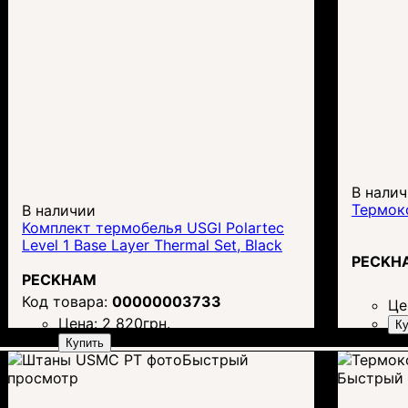
В нали
Термоко
В наличии
Комплект термобелья USGI Polartec
Level 1 Base Layer Thermal Set, Black
PECKH
PECKHAM
00000003733
Це
Цена:
2 820
грн.
Ку
Купить
Быстрый
просмотр
Быстрый 