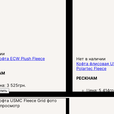
чии
фта ECW Plush Fleece
Нет в наличии
Кофта флисовая US
Polartec Fleece
AM
PECKHAM
на:
3 525
грн.
Цена:
5 414
гр
пить
просмотр