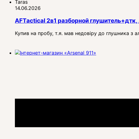
Taras
14.06.2026
AFTactical 2в1 разборной глушитель+дтк, 
Купив на пробу, т.я. мав недовіру до глушника з 