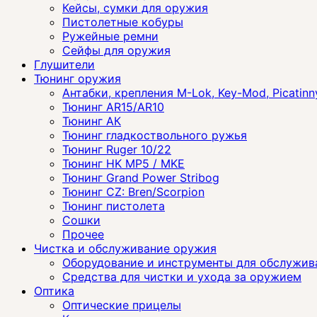
Кейсы, сумки для оружия
Пистолетные кобуры
Ружейные ремни
Сейфы для оружия
Глушители
Тюнинг оружия
Антабки, крепления M-Lok, Key-Mod, Picatinn
Тюнинг AR15/AR10
Тюнинг АК
Тюнинг гладкоствольного ружья
Тюнинг Ruger 10/22
Тюнинг HK MP5 / MKE
Тюнинг Grand Power Stribog
Тюнинг CZ: Bren/Scorpion
Тюнинг пистолета
Сошки
Прочее
Чистка и обслуживание оружия
Оборудование и инструменты для обслужив
Средства для чистки и ухода за оружием
Оптика
Оптические прицелы