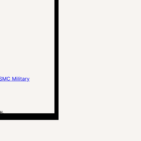
MC Military
н.