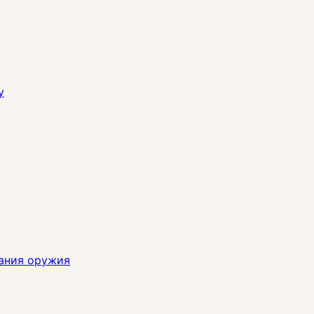
y
ания оружия