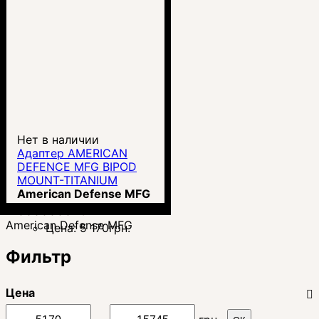
Нет в наличии
Адаптер AMERICAN
DEFENCE MFG BIPOD
MOUNT-TITANIUM
LEVER для сошек Harris
American Defense MFG
(AD-BP-STD-TL)
00000004314
American Defense MFG
Цена:
5 170
грн.
Фильтр
Цена