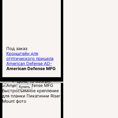
Под заказ
Кронштейн для
отптического прицела
American Defense AD-
RECON-QD 30мм
American Defense MFG
Цена:
13 395
грн.
Купить