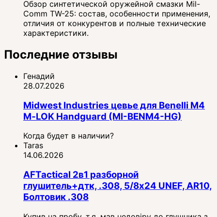
Обзор синтетической оружейной смазки Mil-
Comm TW-25: состав, особенности применения,
отличия от конкурентов и полные технические
характеристики.
Последние отзывы
Генадий
28.07.2026
Midwest Industries цевье для Benelli M4
M‑LOK Handguard (MI-BENM4-HG)
Когда будет в наличии?
Taras
14.06.2026
AFTactical 2в1 разборной
глушитель+дтк, .308, 5/8x24 UNEF, AR10,
Болтовик .308
Купив на пробу, т.я. мав недовіру до глушника з