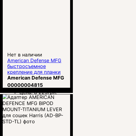
Нет в наличии
American Defense MFG
быстросъемное
крепление для планки
Пикатинни Riser Mount
American Defense MFG
00000004815
Цена:
8 225
грн.