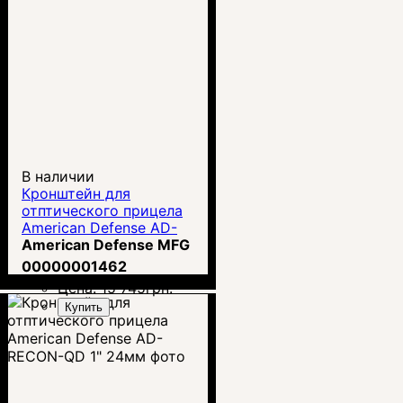
В наличии
Кронштейн для
отптического прицела
American Defense AD-
RECON-S-30-STD
American Defense MFG
00000001462
Цена:
15 745
грн.
Купить