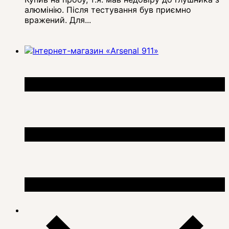
алюмінію. Після тестування був приємно
вражений. Для...