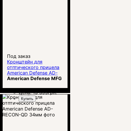
Под заказ
Кронштейн для
отптического прицела
American Defense AD-
RECON-QD 1" 24мм
American Defense MFG
Цена:
13 395
грн.
Купить