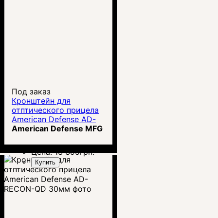
Под заказ
Кронштейн для
отптического прицела
American Defense AD-
RECON-QD 34мм
American Defense MFG
Цена:
13 395
грн.
Купить