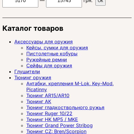
—
грн.
ОК
Каталог товаров
Аксессуары для оружия
Кейсы, сумки для оружия
Пистолетные кобуры
Ружейные ремни
Сейфы для оружия
Глушители
Тюнинг оружия
Антабки, крепления M-Lok, Key-Mod,
Picatinny
Тюнинг AR15/AR10
Тюнинг АК
Тюнинг гладкоствольного ружья
Тюнинг Ruger 10/22
Тюнинг HK MP5 / MKE
Тюнинг Grand Power Stribog
Тюнинг CZ: Bren/Scorpion