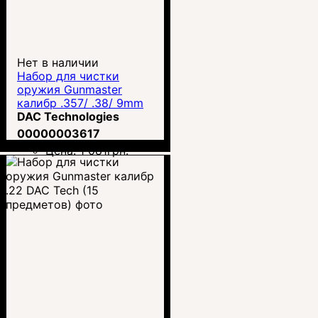
Нет в наличии
Набор для чистки
оружия Gunmaster
калибр .357/ .38/ 9mm
DAC Tech (14
DAC Technologies
предметов)
00000003617
Цена:
1 081
грн.