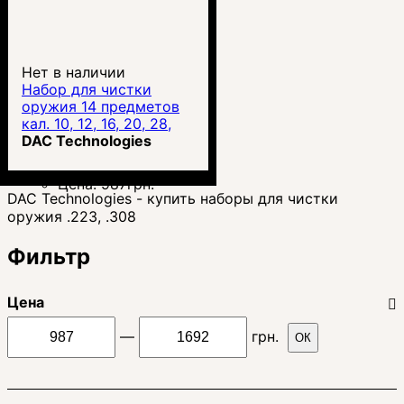
Нет в наличии
Набор для чистки
оружия 14 предметов
кал. 10, 12, 16, 20, 28,
.410 DAC Tech
DAC Technologies
Цена:
987
грн.
DAC Technologies - купить наборы для чистки
оружия .223, .308
Фильтр
Цена
—
грн.
ОК