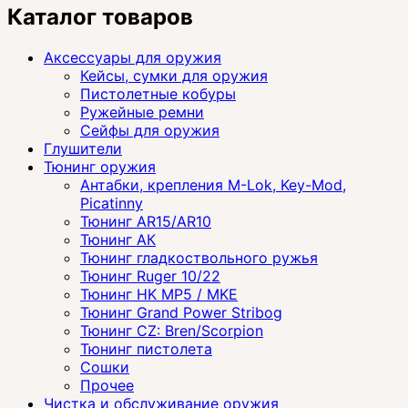
Каталог товаров
Аксессуары для оружия
Кейсы, сумки для оружия
Пистолетные кобуры
Ружейные ремни
Сейфы для оружия
Глушители
Тюнинг оружия
Антабки, крепления M-Lok, Key-Mod,
Picatinny
Тюнинг AR15/AR10
Тюнинг АК
Тюнинг гладкоствольного ружья
Тюнинг Ruger 10/22
Тюнинг HK MP5 / MKE
Тюнинг Grand Power Stribog
Тюнинг CZ: Bren/Scorpion
Тюнинг пистолета
Сошки
Прочее
Чистка и обслуживание оружия