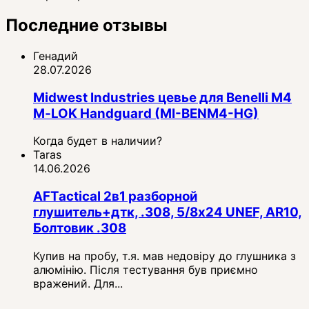
Последние отзывы
Генадий
28.07.2026
Midwest Industries цевье для Benelli M4
M‑LOK Handguard (MI-BENM4-HG)
Когда будет в наличии?
Taras
14.06.2026
AFTactical 2в1 разборной
глушитель+дтк, .308, 5/8x24 UNEF, AR10,
Болтовик .308
Купив на пробу, т.я. мав недовіру до глушника з
алюмінію. Після тестування був приємно
вражений. Для...