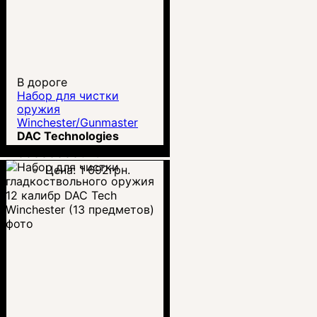
В дороге
Набор для чистки
оружия
Winchester/Gunmaster
калибр .223/5.56 DAC
DAC Technologies
Tech (17 предметов)
00000000625
Цена:
1 692
грн.