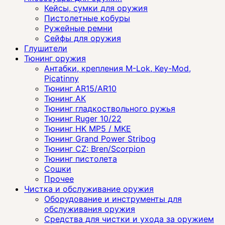
Кейсы, сумки для оружия
Пистолетные кобуры
Ружейные ремни
Сейфы для оружия
Глушители
Тюнинг оружия
Антабки, крепления M-Lok, Key-Mod,
Picatinny
Тюнинг AR15/AR10
Тюнинг АК
Тюнинг гладкоствольного ружья
Тюнинг Ruger 10/22
Тюнинг HK MP5 / MKE
Тюнинг Grand Power Stribog
Тюнинг CZ: Bren/Scorpion
Тюнинг пистолета
Сошки
Прочее
Чистка и обслуживание оружия
Оборудование и инструменты для
обслуживания оружия
Средства для чистки и ухода за оружием