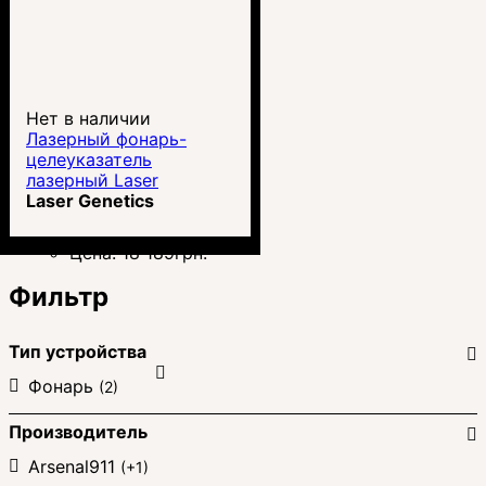
Нет в наличии
Лазерный фонарь-
целеуказатель
лазерный Laser
Genetics ND-3 Subzero
Laser Genetics
Цена:
18 189
грн.
Фильтр
Тип устройства
Фонарь
(2)
Производитель
Arsenal911
(+1)