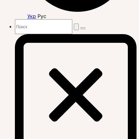
Укр
Рус