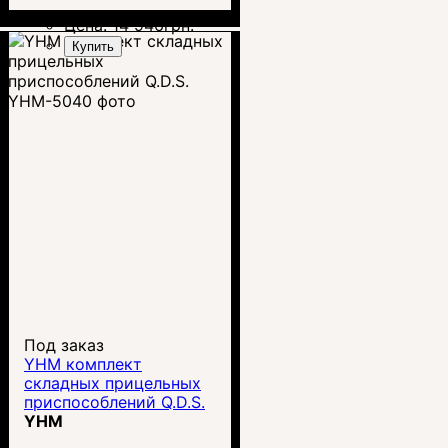
Цена:
14 946
грн.
Купить
Под заказ
YHM комплект
складных прицельных
приспособлений Q.D.S.
YHM-5040
YHM