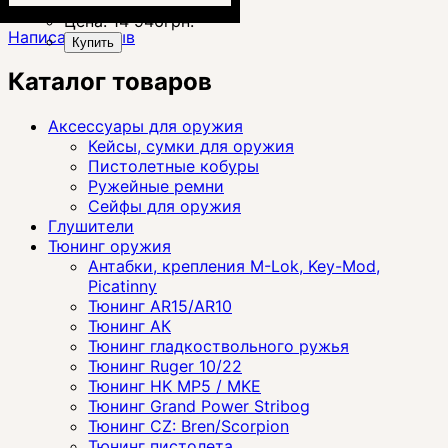
Цена:
14 946
грн.
Написать отзыв
Купить
Каталог товаров
Аксессуары для оружия
Кейсы, сумки для оружия
Пистолетные кобуры
Ружейные ремни
Сейфы для оружия
Глушители
Тюнинг оружия
Антабки, крепления M-Lok, Key-Mod,
Picatinny
Тюнинг AR15/AR10
Тюнинг АК
Тюнинг гладкоствольного ружья
Тюнинг Ruger 10/22
Тюнинг HK MP5 / MKE
Тюнинг Grand Power Stribog
Тюнинг CZ: Bren/Scorpion
Тюнинг пистолета