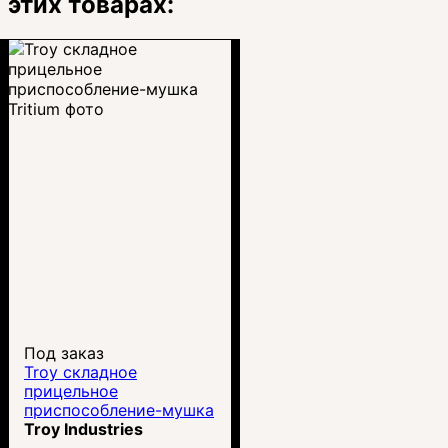
этих товарах:
Под заказ
Troy складное
прицельное
приспособление-мушка
Tritium
Troy Industries