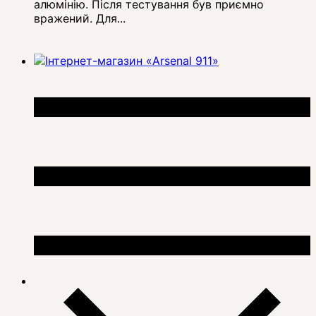
алюмінію. Після тестування був приємно
вражений. Для...