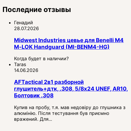
Последние отзывы
Генадий
28.07.2026
Midwest Industries цевье для Benelli M4
M‑LOK Handguard (MI-BENM4-HG)
Когда будет в наличии?
Taras
14.06.2026
AFTactical 2в1 разборной
глушитель+дтк, .308, 5/8x24 UNEF, AR10,
Болтовик .308
Купив на пробу, т.я. мав недовіру до глушника з
алюмінію. Після тестування був приємно
вражений. Для...