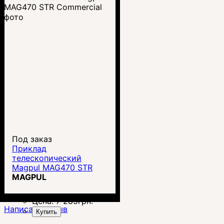
Под заказ
Приклад
телескопический
Magpul MAG470 STR
Commercial
MAGPUL
Цена:
7 285
грн.
Написать отзыв
Купить