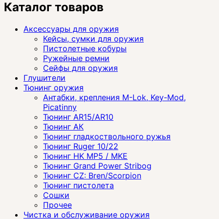
Каталог товаров
Аксессуары для оружия
Кейсы, сумки для оружия
Пистолетные кобуры
Ружейные ремни
Сейфы для оружия
Глушители
Тюнинг оружия
Антабки, крепления M-Lok, Key-Mod,
Picatinny
Тюнинг AR15/AR10
Тюнинг АК
Тюнинг гладкоствольного ружья
Тюнинг Ruger 10/22
Тюнинг HK MP5 / MKE
Тюнинг Grand Power Stribog
Тюнинг CZ: Bren/Scorpion
Тюнинг пистолета
Сошки
Прочее
Чистка и обслуживание оружия