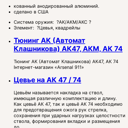
кованный анодированный алюминий.
сделано в США
Система оружия:
?
AK/АКМ/АКС
?
Элемент:
?
Цевья, квадрейлы
Тюнинг АК (Автомат
Клашникова) АК47, АКМ, АК 74
Тюнинг АК (Автомат Клашникова) АК47, АК 74
Інтернет-магазин «Arsenal 911»
Цевье на АК 47 / 74
Цевьём называется накладка на ствол,
имеющая различную комплектацию и длину.
Как цевьё АК 47, так и цевьё АК 74 необходимо
для предотвращения ожога рук стрелка,
сохранения при ударных нагрузках целостности
ствола, формирования вкладки и размещения
до...