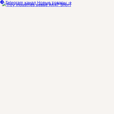
Telegram канал
Новые товары
→