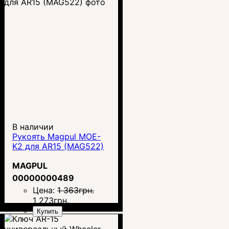
В наличии
Рукоять Magpul MOE-
K2 для AR15 (MAG522)
MAGPUL
00000000489
Цена:
1 363
грн.
1 273
грн.
Купить