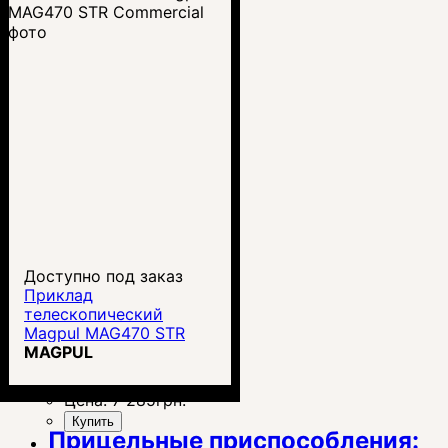
Доступно под заказ
Приклад
телескопический
Magpul MAG470 STR
Commercial
MAGPUL
Цена:
7 285
грн.
Купить
Прицельные приспособления: