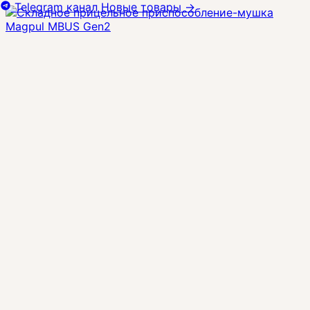
Telegram канал
Новые товары
→