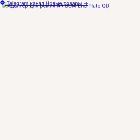
Telegram канал
Новые товары
→