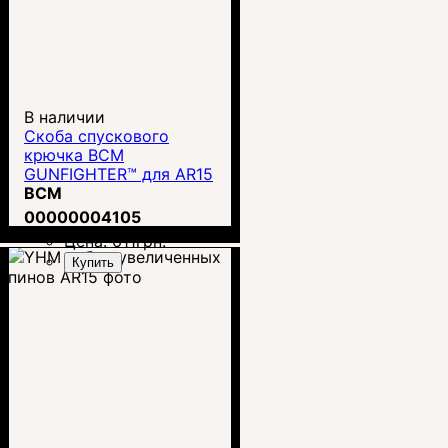
В наличии
Скоба спускового
крючка BCM
GUNFIGHTER™ для AR15
(BCM-GTG-MOD-0-BLK)
BCM
00000004105
Цена:
611
грн.
Купить