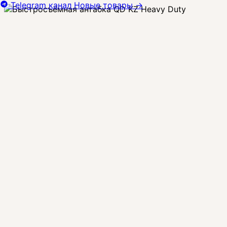
Telegram канал
Новые товары
→