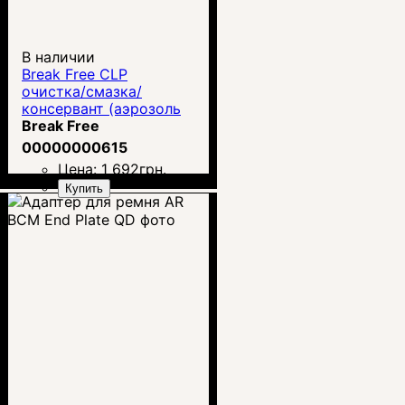
В наличии
Break Free CLP
очистка/смазка/
консервант (аэрозоль
340 г)
Break Free
00000000615
Цена:
1 692
грн.
Купить