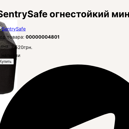
SentrySafe огнестойкий мин
00000004801
ена:
7 520
грн.
 наличии
Купить