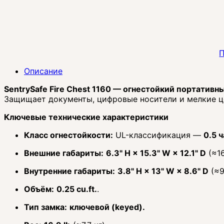
П
Описание
SentrySafe Fire Chest 1160 — огнестойкий портативн
Защищает документы, цифровые носители и мелкие це
Ключевые технические характеристики
Класс огнестойкости:
UL-классификация —
0.5 
Внешние габариты:
6.3" H × 15.3" W × 12.1" D
(≈16
Внутренние габариты:
3.8" H × 13" W × 8.6" D
(≈9
Объём:
0.25 cu.ft.
.
Тип замка:
ключевой (keyed).