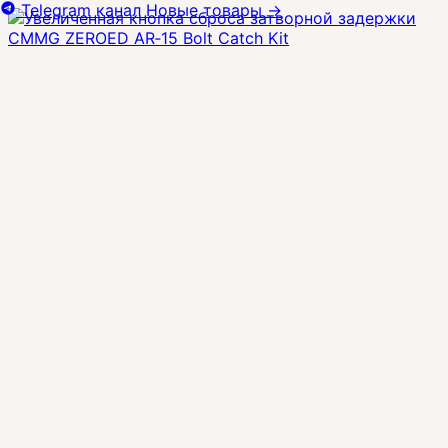
Telegram канал
Новые товары
→