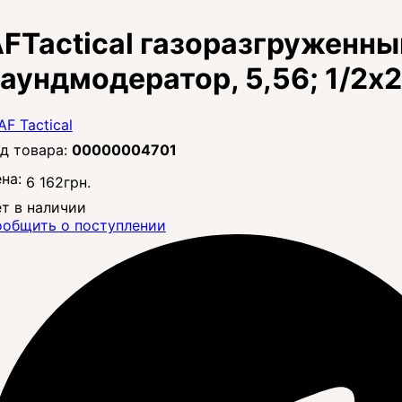
FTactical газоразгруженн
аундмодератор, 5,56; 1/2x
00000004701
на:
6 162
грн.
т в наличии
общить о поступлении