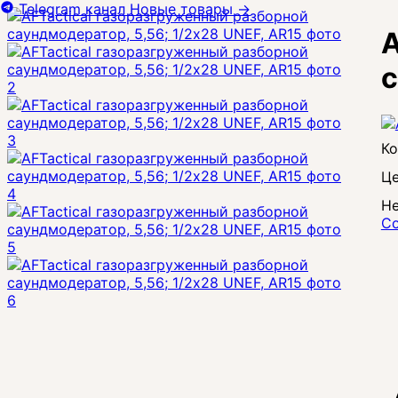
Telegram канал
Новые товары
→
A
с
Це
Не
Со