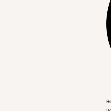
Не
По