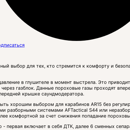
дписаться
ьный выбор для тех, кто стремится к комфорту и безо
авление в глушителе в момент выстрела. Это приводи
у через газблок. Данные пороховые газы проходят впер
 передней крышке саундмодератора.
быть хорошим выбором для карабинов AR15 без регули
и разборными системами AFTactical S44 или неразборн
лее комфортной за счет снижения попадание пороховых 
 - первая включает в себя ДТК, далее 6 сменных сепа