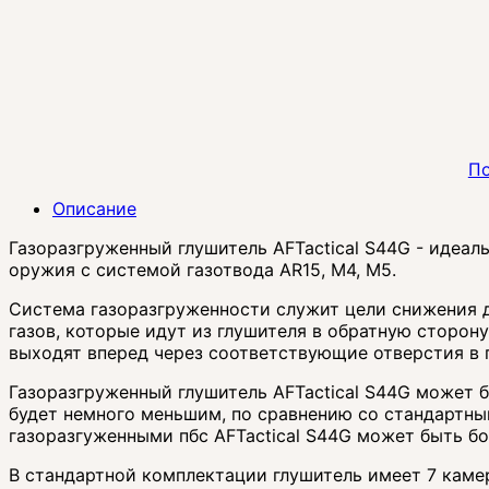
По
Описание
Газоразгруженный глушитель AFTactical S44G - идеал
оружия с системой газотвода AR15, M4, M5.
Система газоразгруженности служит цели снижения д
газов, которые идут из глушителя в обратную сторон
выходят вперед через соответствующие отверстия в
Газоразгруженный глушитель AFTactical S44G может 
будет немного меньшим, по сравнению со стандартным
газоразгуженными пбс AFTactical S44G может быть бо
В стандартной комплектации глушитель имеет 7 камер