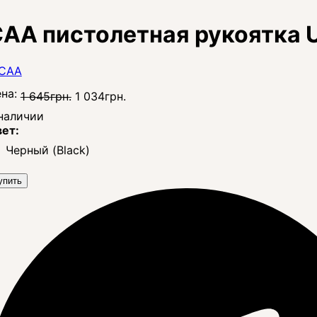
AA пистолетная рукоятка 
на:
1 645
грн.
1 034
грн.
наличии
ет:
Черный (Black)
упить