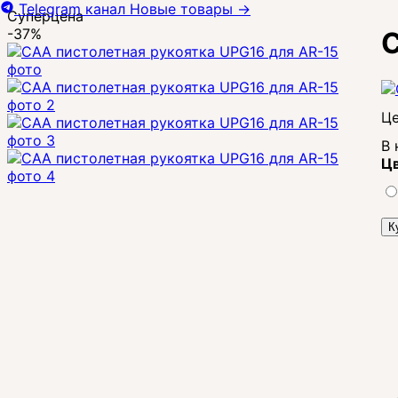
Telegram канал
Новые товары
→
Суперцена
-37%
C
Це
В 
Цв
К