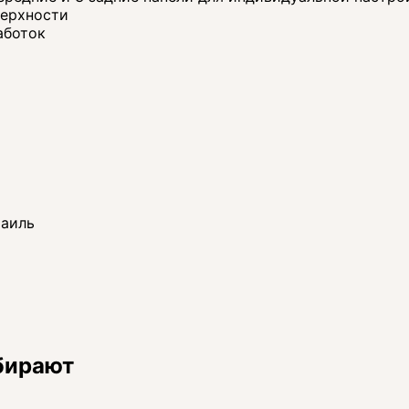
верхности
аботок
раиль
бирают