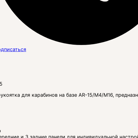
дписаться
5
коятка для карабинов на базе AR-15/M4/M16, предназ
р
ередние и 3 задние панели для индивидуальной настро