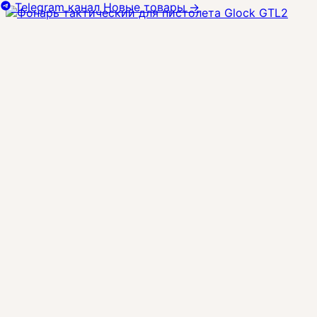
Telegram канал
Новые товары
→