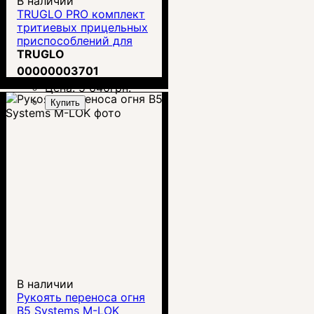
В наличии
TRUGLO PRO комплект
тритиевых прицельных
приспособлений для
GLOCK TG231G1W
TRUGLO
00000003701
Цена:
5 640
грн.
Купить
В наличии
Рукоять переноса огня
B5 Systems M-LOK