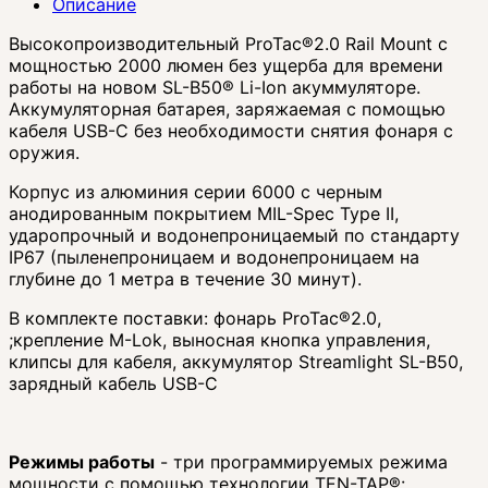
Описание
Высокопроизводительный ProTac®2.0 Rail Mount с
мощностью 2000 люмен без ущерба для времени
работы на новом SL-B50® Li-Ion акуммуляторе.
Аккумуляторная батарея, заряжаемая с помощью
кабеля USB-C без необходимости снятия фонаря с
оружия.
Корпус из алюминия серии 6000 с черным
анодированным покрытием MIL-Spec Type II,
ударопрочный и водонепроницаемый по стандарту
IP67 (пыленепроницаем и водонепроницаем на
глубине до 1 метра в течение 30 минут).
В комплекте поставки: фонарь ProTac®2.0,
;крепление M-Lok, выносная кнопка управления,
клипсы для кабеля, аккумулятор Streamlight SL-B50,
зарядный кабель USB-C
Режимы работы
- три программируемых режима
мощности с помощью технологии TEN-TAP®: