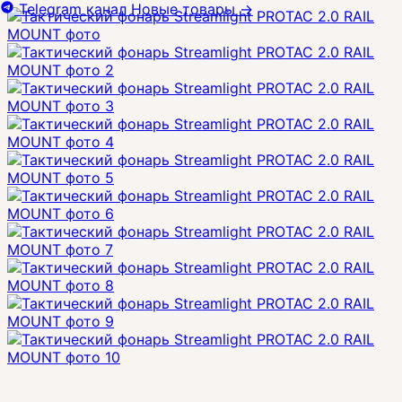
Telegram канал
Новые товары
→