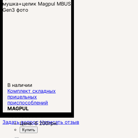
В наличии
Комплект складных
прицельных
приспособлений
мушка+целик Magpul
MAGPUL
MBUS Gen3
00000003815
Задать вопрос
Написать отзыв
Цена:
6 200
грн.
Купить