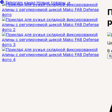
Telegram канал
Новые товары
→
П
р
Це
В 
К