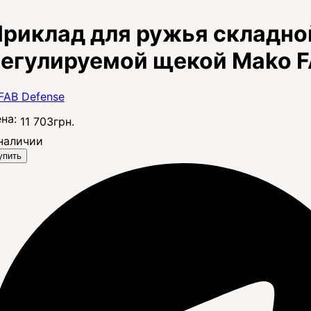
риклад для ружья складно
егулируемой щекой Mako F
на:
11 703
грн.
наличии
упить