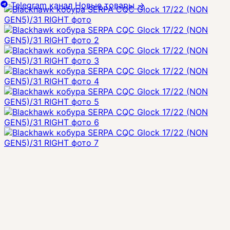
Telegram канал
Новые товары
→