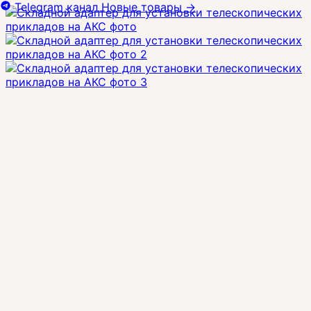
Telegram канал
Новые товары
→