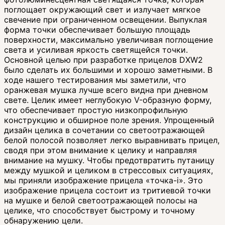
поглощает окружающий свет и излучает мягкое
свечение при ограниченном освещении. Выпуклая
форма точки обеспечивает большую площадь
поверхности, максимально увеличивая поглощение
света и усиливая яркость светящейся точки.
Основной целью при разработке прицелов DXW2
было сделать их большими и хорошо заметными. В
ходе нашего тестирования мы заметили, что
оранжевая мушка лучше всего видна при дневном
свете. Целик имеет неглубокую V-образную форму,
что обеспечивает простую низкопрофильную
конструкцию и обширное поле зрения. Упрощенный
дизайн целика в сочетании со светоотражающей
белой полосой позволяет легко выравнивать прицел,
сводя при этом внимание к целику и направляя
внимание на мушку. Чтобы предотвратить путаницу
между мушкой и целиком в стрессовых ситуациях,
мы приняли изображение прицела «точка-i». Это
изображение прицела состоит из тритиевой точки
на мушке и белой светоотражающей полосы на
целике, что способствует быстрому и точному
обнаружению цели.