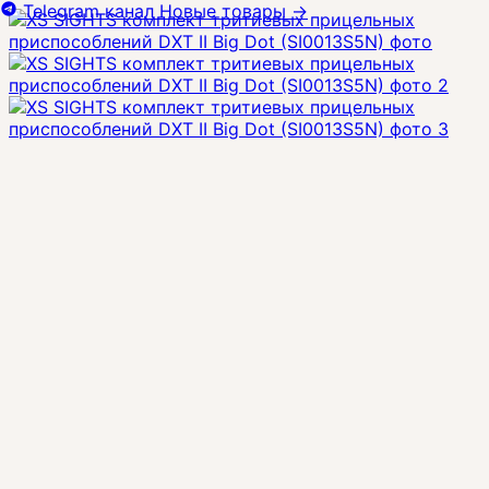
Telegram канал
Новые товары
→