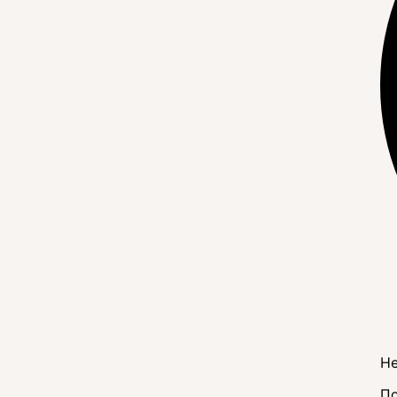
Не
По