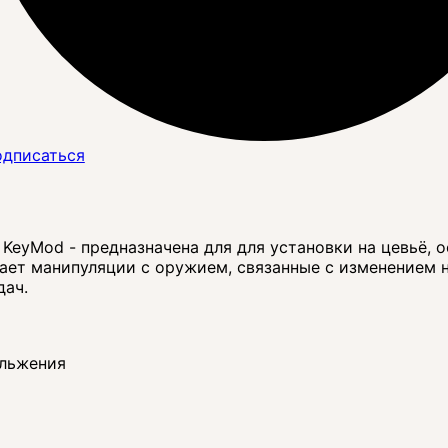
дписаться
rt KeyMod - предназначена для для установки на цевьё
ает манипуляции с оружием, связанные с изменением н
дач.
3-
ольжения