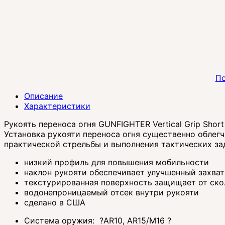
По
Описание
Характеристики
Рукоять переноса огня GUNFIGHTER Vertical Grip Sho
Установка рукояти переноса огня существенно облегч
практической стрельбы и выполнения тактических за
низкий профиль для повышения мобильности
Подробнее:
https://arsenal911.com.ua/p395-
наклон рукояти обеспечивает улучшенный захват
bcm_ruchka_perenosa_ognya_gunfighter_vertical_grip_mod_
текстурированная поверхность защищает от ск
picatinny
водонепроницаемый отсек внутри рукояти
сделано в США
Система оружия:
?
AR10, AR15/M16
?