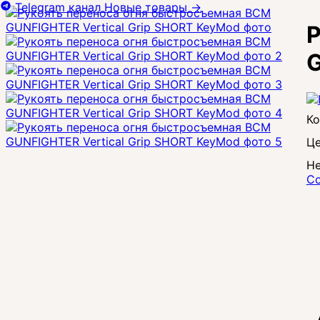
Telegram канал
Новые товары
→
Р
G
Це
Не
Со