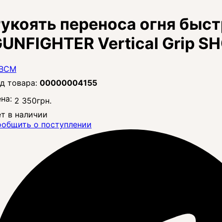
укоять переноса огня быс
UNFIGHTER Vertical Grip 
00000004155
на:
2 350
грн.
т в наличии
общить о поступлении