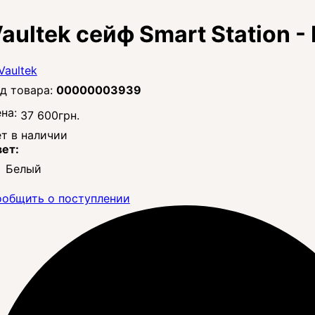
aultek сейф Smart Station -
00000003939
на:
37 600
грн.
т в наличии
ет:
Белый
общить о поступлении