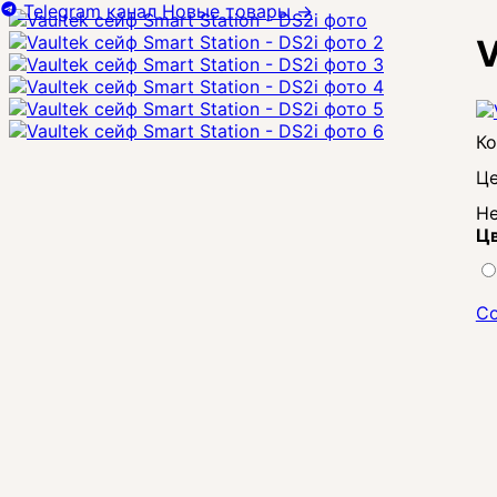
Telegram канал
Новые товары
→
V
Це
Не
Цв
Со