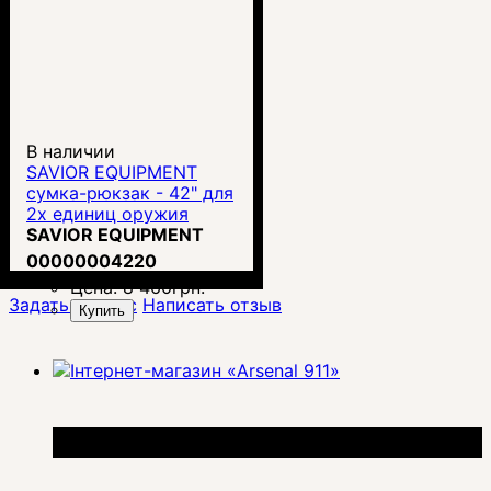
В наличии
SAVIOR EQUIPMENT
сумка-рюкзак - 42" для
2х единиц оружия
SPECIALIST DOUBLE
SAVIOR EQUIPMENT
RIFLE CASE
00000004220
Цена:
8 460
грн.
Задать вопрос
Написать отзыв
Купить