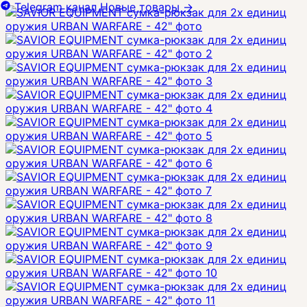
Telegram канал
Новые товары
→