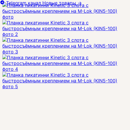
Telegram канал
Новые товары
→