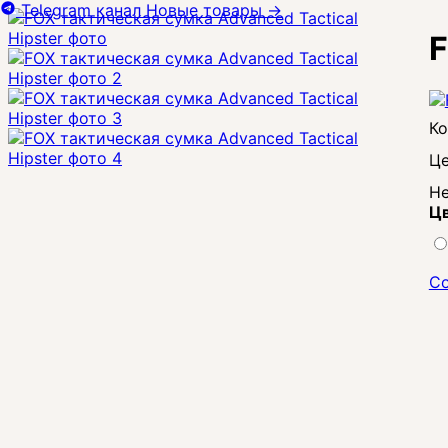
Telegram канал
Новые товары
→
F
Це
Не
Цв
Со