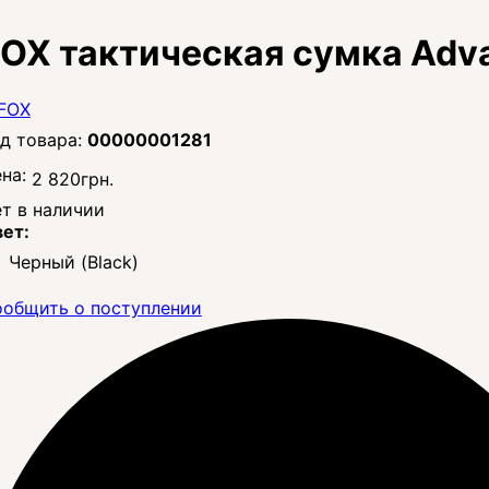
OX тактическая сумка Advan
00000001281
на:
2 820
грн.
т в наличии
ет:
Черный (Black)
общить о поступлении