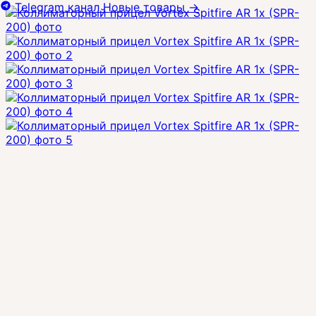
Telegram канал
Новые товары
→