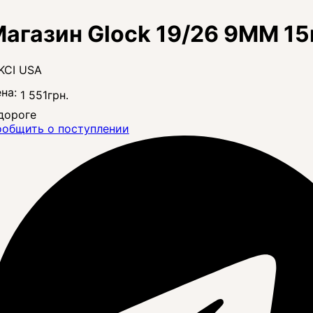
агазин Glock 19/26 9MM 1
на:
1 551
грн.
дороге
общить о поступлении