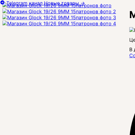
Telegram канал
Новые товары
→
М
Це
В 
Со