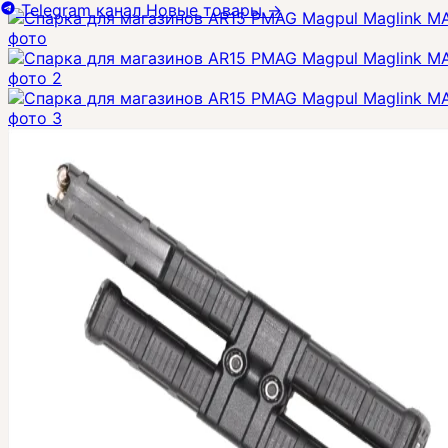
Telegram канал
Новые товары
→