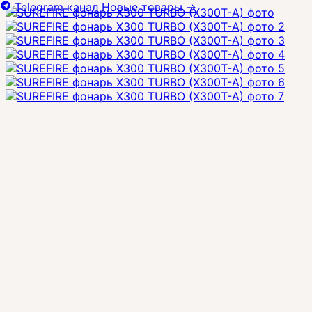
Telegram канал
Новые товары
→