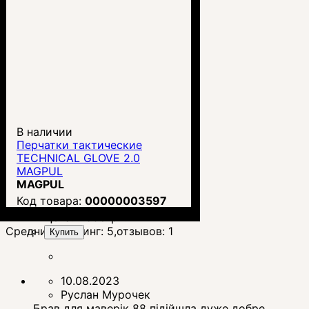
В наличии
Перчатки тактические
TECHNICAL GLOVE 2.0
MAGPUL
MAGPUL
00000003597
Цена:
1 598
грн.
Средний рейтинг:
5
,отзывов:
1
Купить
10.08.2023
Руслан Мурочек
Брав для маверік 88 підійшла дуже добре.