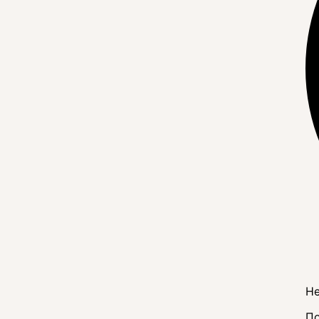
Не
По