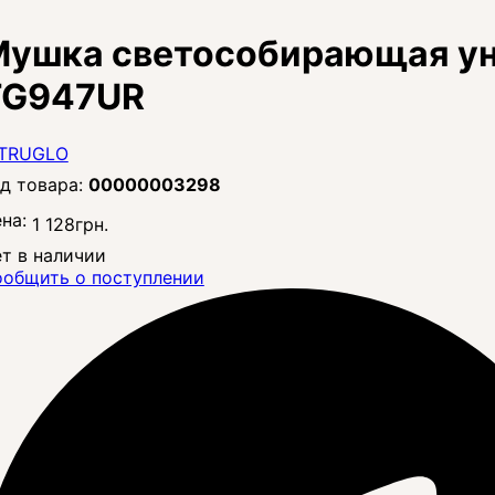
ушка светособирающая уни
TG947UR
00000003298
на:
1 128
грн.
т в наличии
общить о поступлении