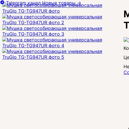
Telegram канал
Новые товары
→
M
Це
Не
Со