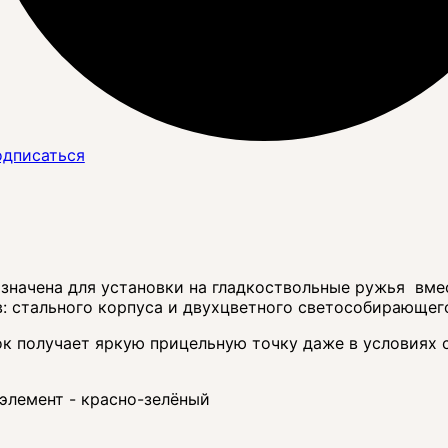
дписаться
значена для установки на гладкоствольные ружья вмес
в: стального корпуса и двухцветного светособирающег
к получает яркую прицельную точку даже в условиях 
лемент - красно-зелёный