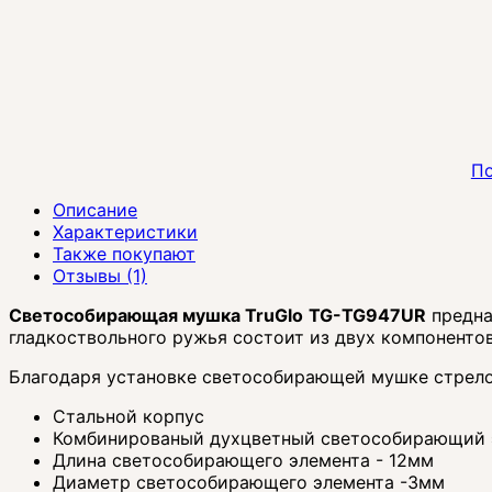
По
Описание
Характеристики
Также покупают
Отзывы (1)
Светособирающая мушка TruGlo
TG-TG947UR
предна
гладкоствольного ружья состоит из двух компоненто
Благодаря установке светособирающей мушке стрело
Стальной корпус
Комбинированый духцветный светособирающий э
Длина светособирающего элемента - 12мм
Диаметр светособирающего элемента -3мм