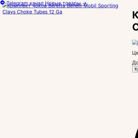
Telegram канал
Новые товары
→
К
C
Це
До
К