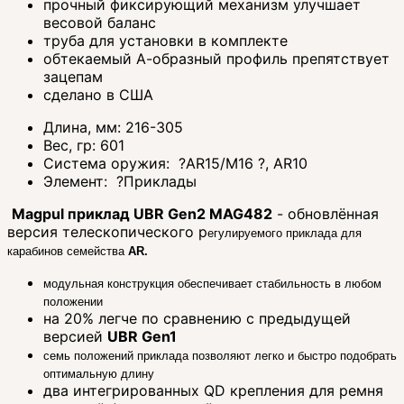
прочный фиксирующий механизм улучшает
весовой баланс
труба для установки в комплекте
обтекаемый А-образный профиль препятствует
зацепам
сделано в США
Длина, мм:
216-305
Вес, гр:
601
Система оружия:
?
AR15/M16
?
, AR10
Элемент:
?
Приклады
Magpul приклад UBR Gen2 MAG482
- обновлённая
версия телескопического р
егулируемого приклада для
карабинов семейства
AR.
модульная конструкция обеспечивает стабильность в любом
положении
на 20% легче по сравнению с предыдущей
версией
UBR Gen1
семь положений приклада позволяют легко и быстро подобрать
оптимальную длину
два интегрированных QD крепления для ремня