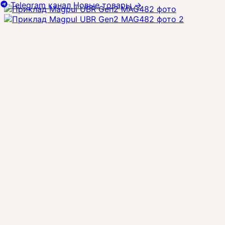
Telegram канал
Новые товары
→