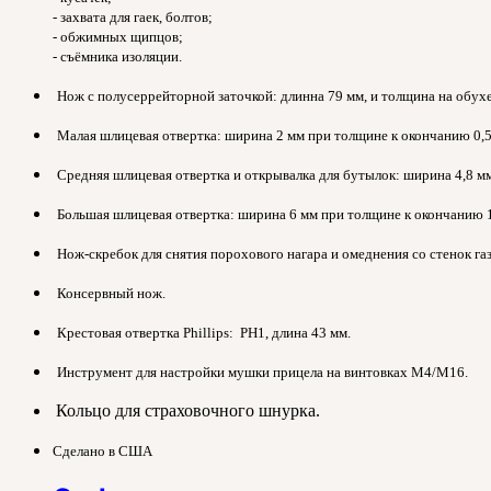
- захвата для гаек, болтов;
- обжимных щипцов;
- съёмника изоляции.
Нож с полусеррейторной заточкой: длинна 79 мм, и толщина на обухе
Малая шлицевая отвертка: ширина 2 мм при толщине к окончанию 0,5
Средняя шлицевая отвертка и открывалка для бутылок: ширина 4,8 м
Большая шлицевая отвертка: ширина 6 мм при толщине к окончанию 
Нож-скребок для снятия порохового нагара и омеднения со стенок г
Консервный нож.
Крестовая отвертка Phillips: PH1, длина 43 мм.
Инструмент для настройки мушки прицела на винтовках M4/M16.
Кольцо для страховочного шнурка.
Сделано в США