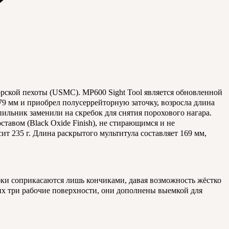
ской пехоты (USMC). MP600 Sight Tool является обновленной
79 мм и приобрел полусеррейторную заточку, возросла длина
пильник заменили на скребок для снятия порохового нагара.
авом (Black Oxide Finish), не стирающимся и не
 235 г. Длина раскрытого мультитула составляет 169 мм,
убки соприкасаются лишь кончиками, давая возможность жёстко
их три рабочие поверхности, они дополнены выемкой для