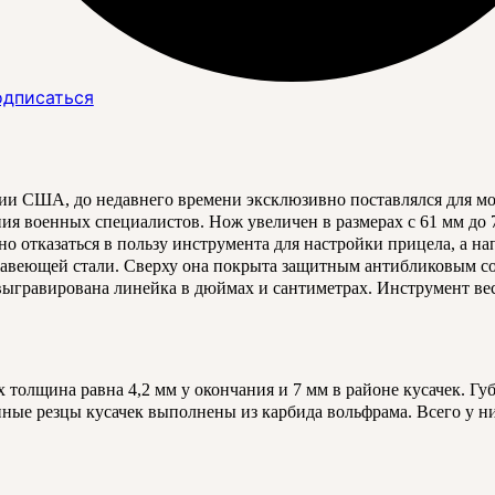
дписаться
и США, до недавнего времени эксклюзивно поставлялся для мор
ия военных специалистов. Нож увеличен в размерах с 61 мм до 
о отказаться в пользу инструмента для настройки прицела, а на
авеющей стали. Сверху она покрыта защитным антибликовым сост
гравирована линейка в дюймах и сантиметрах. Инструмент весит
х толщина равна 4,2 мм у окончания и 7 мм в районе кусачек. Г
ные резцы кусачек выполнены из карбида вольфрама. Всего у н