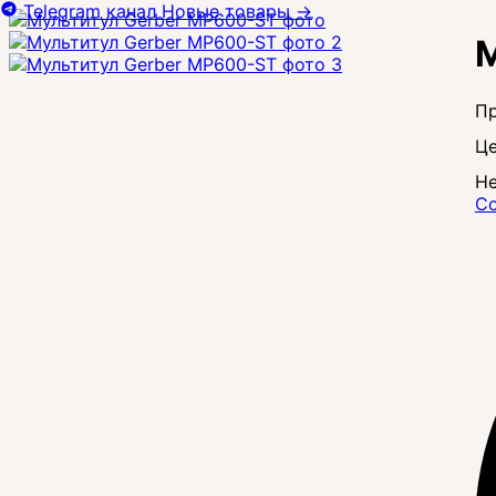
Telegram канал
Новые товары
→
М
Це
Не
Со