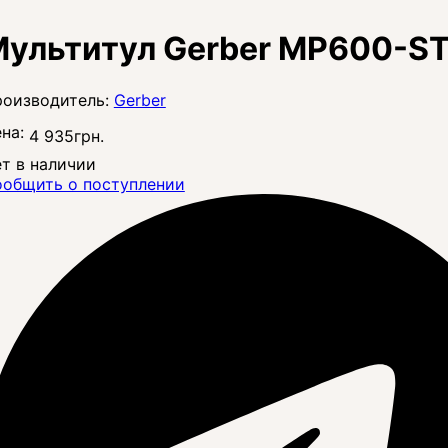
ультитул Gerber MP600-S
Gerber
на:
4 935
грн.
т в наличии
общить о поступлении