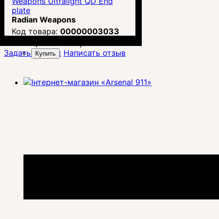
Weapons Ultralight QD End
plate
Radian Weapons
00000003033
Цена:
2 679
грн.
Задать вопрос
Написать отзыв
Купить