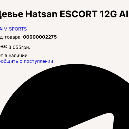
евье Hatsan ESCORT 12G A
00000002275
на:
3 055
грн.
т в наличии
общить о поступлении