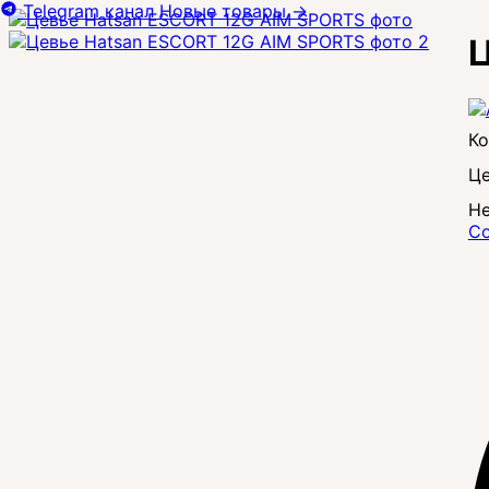
Telegram канал
Новые товары
→
Ц
Це
Не
Со