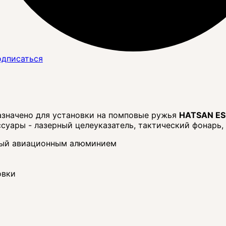
дписаться
азначено для установки на помповые ружья
HATSAN E
суары - лазерный целеуказатель, тактический фонарь,
ный авиационным алюминием
овки