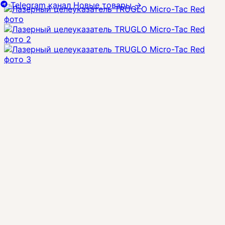
Telegram канал
Новые товары
→