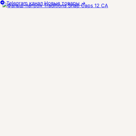
Telegram канал
Новые товары
→