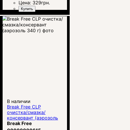
Цена:
329
грн.
Купить
В наличии
Break Free CLP
очистка/смазка/
консервант (аэрозоль
340 г)
Break Free