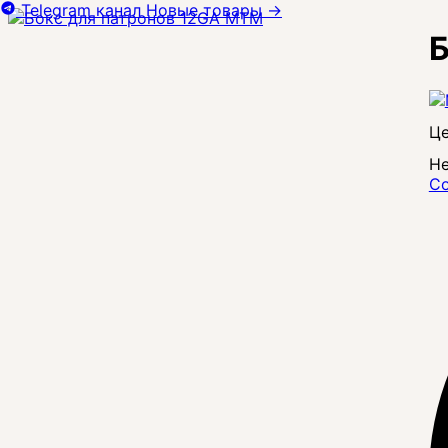
Telegram канал
Новые товары
→
Б
Це
Не
Со