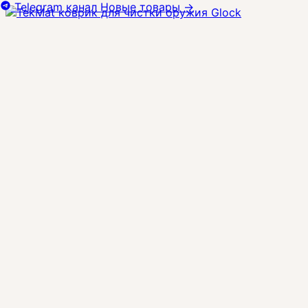
Telegram канал
Новые товары
→