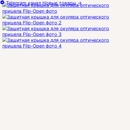
Telegram канал
Новые товары
→